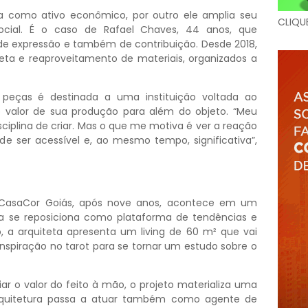
da como ativo econômico, por outro ele amplia seu
CLIQU
ocial. É o caso de Rafael Chaves, 44 anos, que
e expressão e também de contribuição. Desde 2018,
leta e reaproveitamento de materiais, organizados a
peças é destinada a uma instituição voltada ao
o valor de sua produção para além do objeto. “Meu
iplina de criar. Mas o que me motiva é ver a reação
e ser acessível e, ao mesmo tempo, significativa”,
 CasaCor Goiás, após nove anos, acontece em um
 se reposiciona como plataforma de tendências e
 a arquiteta apresenta um living de 60 m² que vai
inspiração no tarot para se tornar um estudo sobre o
ciar o valor do feito à mão, o projeto materializa uma
arquitetura passa a atuar também como agente de