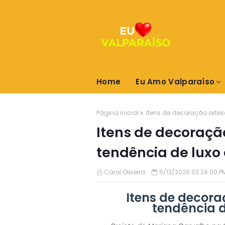
Home
Eu Amo Valparaíso
Página inicial
Itens de decoração artes
Itens de decoraçã
tendência de luxo
Carol Oliveira
5/13/2026 02:24:00 P
Itens de decora
tendência d