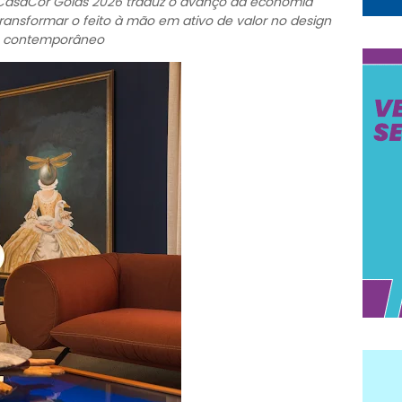
 CasaCor Goiás 2026 traduz o avanço da economia
e transformar o feito à mão em ativo de valor no design
contemporâneo