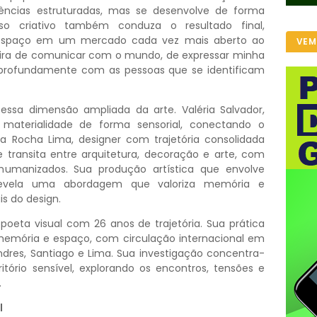
ências estruturadas, mas se desenvolve de forma
sso criativo também conduza o resultado final,
 espaço em um mercado cada vez mais aberto ao
VEM
eira de comunicar com o mundo, de expressar minha
profundamente com as pessoas que se identificam
sa dimensão ampliada da arte. Valéria Salvador,
materialidade de forma sensorial, conectando o
a Rocha Lima, designer com trajetória consolidada
 transita entre arquitetura, decoração e arte, com
umanizados. Sua produção artística que envolve
revela uma abordagem que valoriza memória e
s do design.
 poeta visual com 26 anos de trajetória. Sua prática
 memória e espaço, com circulação internacional em
dres, Santiago e Lima. Sua investigação concentra-
tório sensível, explorando os encontros, tensões e
.
l