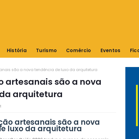
História
Turismo
Comércio
Eventos
Fic
anais são a nova tendência de luxo da arquitetura
o artesanais são a nova
 da arquitetura
M
ção artesanais são a nova
e luxo da arquitetura