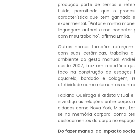
produção parte de temas e refer
fluida, permitindo que o proce
característica que tem ganhado
experimental. "Pintar é minha man
linguagem autoral e me conectar 
com meu trabalho", afirma Emilia.
Outros nomes também reforçam es
com suas cerâmicas, trabalha a 
ambiente ao gesto manual. Andréi
desde 2007, traz um repertório que
foco na construção de espaços h
aquarela, bordado e colagem, 
afetividade como elementos centrai
Fabiana Queiroga é artista visual e
investiga as relações entre corpo,
cidades como Nova York, Miami, Lon
se na memória corporal como terri
deslocamentos do corpo no espaço
Do fazer manual ao impacto socia