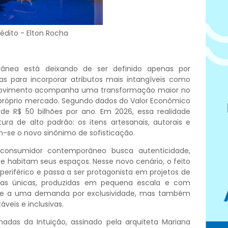
édito - Elton Rocha
rânea está deixando de ser definido apenas por
s para incorporar atributos mais intangíveis como
se movimento acompanha uma transformação maior no
óprio mercado. Segundo dados do Valor Econômico
de R$ 50 bilhões por ano. Em 2026, essa realidade
ra de alto padrão: os itens artesanais, autorais e
m-se o novo sinônimo de sofisticação.
consumidor contemporâneo busca autenticidade,
 habitam seus espaços. Nesse novo cenário, o feito
riférico e passa a ser protagonista em projetos de
eças únicas, produzidas em pequena escala e com
nde a uma demanda por exclusividade, mas também
áveis e inclusivas.
adas da Intuição, assinado pela arquiteta Mariana