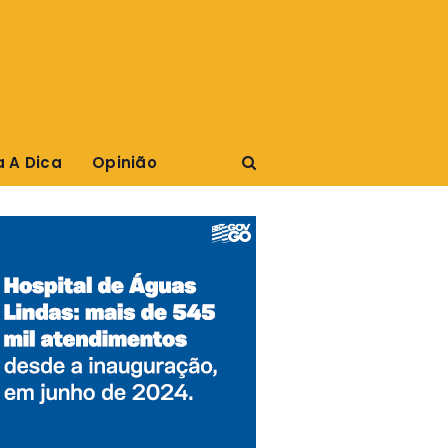
a A Dica
Opinião