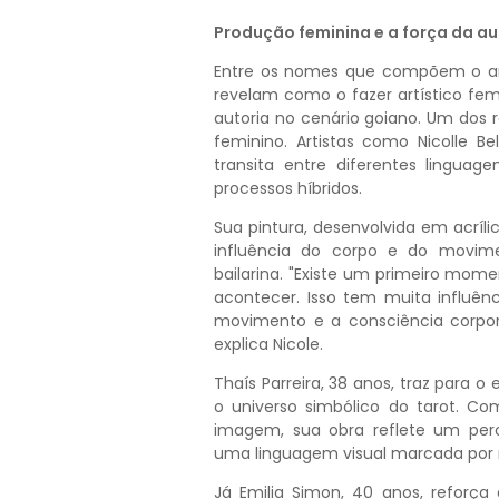
Produção feminina e a força da au
Entre os nomes que compõem o amb
revelam como o fazer artístico f
autoria no cenário goiano. Um dos 
feminino. Artistas como Nicolle 
transita entre diferentes lingua
processos híbridos.
Sua pintura, desenvolvida em acríli
influência do corpo e do movim
bailarina. "Existe um primeiro mome
acontecer. Isso tem muita influênc
movimento e a consciência corpor
explica Nicole.
Thaís Parreira, 38 anos, traz para
o universo simbólico do tarot. Co
imagem, sua obra reflete um perc
uma linguagem visual marcada por n
Já Emilia Simon, 40 anos, reforç