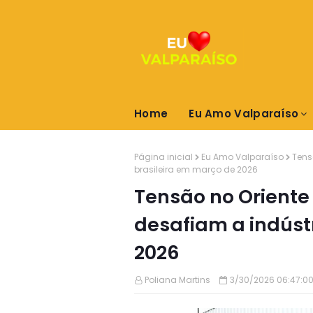
Home
Eu Amo Valparaíso
Página inicial
Eu Amo Valparaíso
Tens
brasileira em março de 2026
Tensão no Oriente 
desafiam a indúst
2026
Poliana Martins
3/30/2026 06:47:0