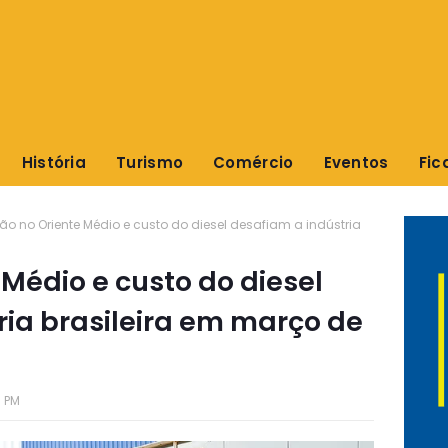
História
Turismo
Comércio
Eventos
Fic
ão no Oriente Médio e custo do diesel desafiam a indústria
Médio e custo do diesel
ria brasileira em março de
0 PM