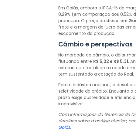
Em Goiás, embora o IPCA-15 de ma
0,29% (em comparação aos 0,52% de f
preocupa. O preço do
diesel em Goi
frete e a margem de lucro das emp
escoamento da produção.
Câmbio e perspectivas
No mercado de câmbio, o dólar man
flutuando entre
R$ 5,22 e R$ 5,31
. A
externa que fortalece a moeda ameri
tem sustentado a cotação do Real.
Para a indústria nacional, o desafio
seletividade do crédito. Enquanto o
prazo exige austeridade e eficiênci
imprevisível.
Com informações da Gerência de Des
detalhes sobre a análise técnica, ace
Goiás
.