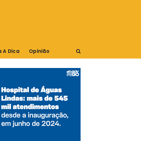
a A Dica
Opinião