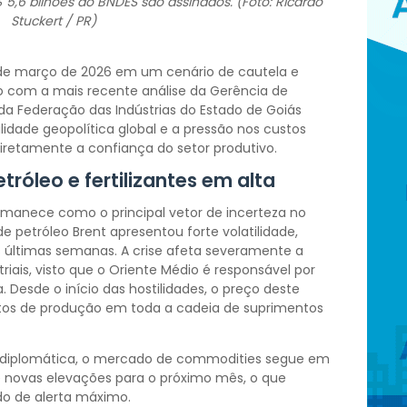
 5,6 bilhões do BNDES são assinados. (Foto: Ricardo
Stuckert / PR)
s de março de 2026 em um cenário de cautela e
o com a mais recente análise da Gerência de
da Federação das Indústrias do Estado de Goiás
lidade geopolítica global e a pressão nos custos
iretamente a confiança do setor produtivo.
tróleo e fertilizantes em alta
ermanece como o principal vetor de incerteza no
e petróleo Brent apresentou forte volatilidade,
 últimas semanas. A crise afeta severamente a
riais, visto que o Oriente Médio é responsável por
. Desde o início das hostilidades, o preço deste
stos de produção em toda a cadeia de suprimentos
 diplomática, o mercado de commodities segue em
e novas elevações para o próximo mês, o que
o de alerta máximo.