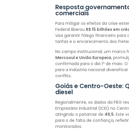
Resposta governamental
comerciais
Para mitigar os efeitos da crise ext
Federal liberou
R$ 15 bilhões em cré
visa garantir fôlego financeiro para 
tarifas e o encarecimento dos fretes
No campo institucional, um marco hi
Mercosul e União Europeia
, promul
confirmada para o dia 1º de maio. 
para a indústria nacional diversifi
conflito.
Goiás e Centro-Oeste: 
diesel
Regionalmente, os dados da FIEG rev
Empresário Industrial (ICEI) no Cen
atingindo o patamar de
49,5
. Este 
para o de falta de confiança, reflet
monitorados.