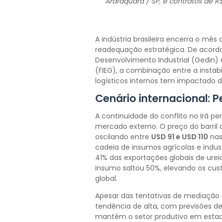
Araraquara / SP, e contratos de R$
A indústria brasileira encerra o mê
readequação estratégica. De acord
Desenvolvimento Industrial (Gedin) 
(FIEG), a combinação entre a instabi
logísticos internos tem impactado d
Cenário internacional: Pe
A continuidade do conflito no Irã p
mercado externo. O preço do barril d
oscilando entre
USD 91 e USD 110
nas
cadeia de insumos agrícolas e indust
41% das exportações globais de ureia
insumo saltou 50%, elevando os cu
global.
Apesar das tentativas de mediação
tendência de alta, com previsões d
mantém o setor produtivo em estad