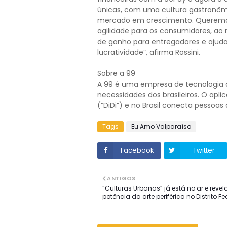
únicas, com uma cultura gastronômi
mercado em crescimento. Queremos
agilidade para os consumidores, 
de ganho para entregadores e ajud
lucratividade”, afirma Rossini.
Sobre a 99
A 99 é uma empresa de tecnologia 
necessidades dos brasileiros. O apli
(“DiDi”) e no Brasil conecta pessoa
Tags
Eu Amo Valparaíso
Facebook
Twitter
ANTIGOS
“Culturas Urbanas” já está no ar e revel
potência da arte periférica no Distrito Fe