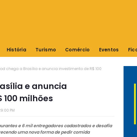
História
Turismo
Comércio
Eventos
Fic
od chega a Brasília e anuncia investimento de R$ 100
asília e anuncia
$ 100 milhões
29:00 PM
rantes e 6 mil entregadores cadastrados e desafia
ferecendo uma nova forma de pedir comida