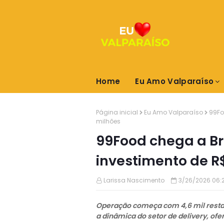
Home
Eu Amo Valparaíso
Página inicial
Eu Amo Valparaíso
99Fo
milhões
99Food chega a Br
investimento de R
Larissa Nascimento
3/26/2026 06:
Operação começa com 4,6 mil restau
a dinâmica do setor de delivery, o