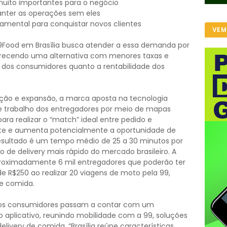
uito importantes para o negócio
anter as operações sem eles
amental para conquistar novos clientes
VEM
9Food em Brasília busca atender a essa demanda por
ferecendo uma alternativa com menores taxas e
o dos consumidores quanto a rentabilidade dos
ação e expansão, a marca aposta na tecnologia
 de trabalho dos entregadores por meio de mapas
 para realizar o “match” ideal entre pedido e
iente e aumenta potencialmente a oportunidade de
resultado é um tempo médio de 25 a 30 minutos por
o de delivery mais rápido do mercado brasileiro. A
roximadamente 6 mil entregadores que poderão ter
 R$250 ao realizar 20 viagens de moto pela 99,
de comida.
, os consumidores passam a contar com um
aplicativo, reunindo mobilidade com a 99, soluções
livery de comida. “Brasília reúne características