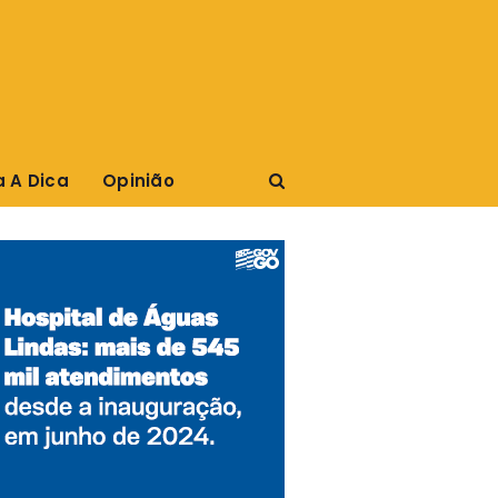
a A Dica
Opinião