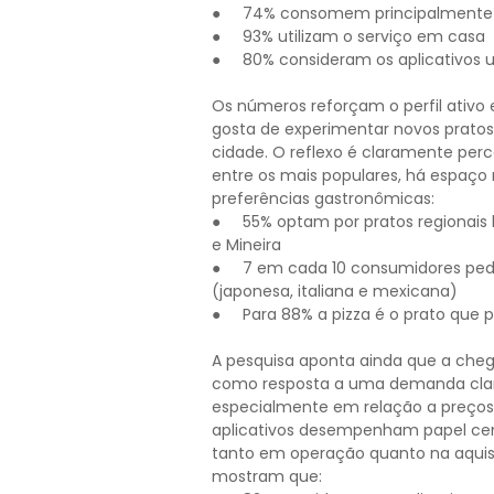
● 74% consomem principalmente n
● 93% utilizam o serviço em casa
● 80% consideram os aplicativos u
Os números reforçam o perfil ativo e
gosta de experimentar novos pratos
cidade. O reflexo é claramente per
entre os mais populares, há espaço r
preferências gastronômicas:
● 55% optam por pratos regionais b
e Mineira
● 7 em cada 10 consumidores pede 
(japonesa, italiana e mexicana)
● Para 88% a pizza é o prato que pr
A pesquisa aponta ainda que a che
como resposta a uma demanda clar
especialmente em relação a preços 
aplicativos desempenham papel cen
tanto em operação quanto na aquisiç
mostram que: