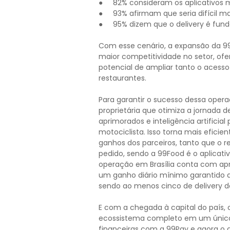
● 82% consideram os aplicativos m
● 93% afirmam que seria difícil m
● 95% dizem que o delivery é fund
Com esse cenário, a expansão da 9
maior competitividade no setor, o
potencial de ampliar tanto o acess
restaurantes.
Para garantir o sucesso dessa oper
proprietária que otimiza a jornada
aprimorados e inteligência artificial
motociclista. Isso torna mais efic
ganhos dos parceiros, tanto que o 
pedido, sendo a 99Food é o aplicativ
operação em Brasília conta com ap
um ganho diário mínimo garantido de
sendo ao menos cinco de delivery 
E com a chegada à capital do país
ecossistema completo em um único 
financeiras com a 99Pay e agora o de