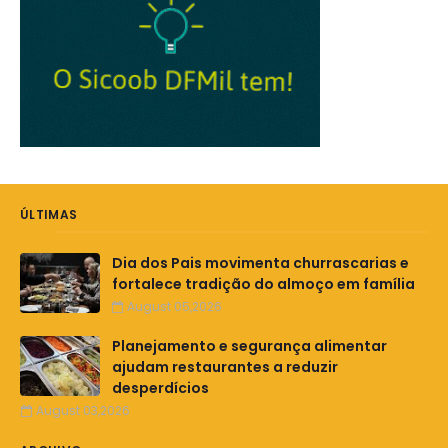
ÚLTIMAS
Dia dos Pais movimenta churrascarias e
fortalece tradição do almoço em família
August 05,2026
Planejamento e segurança alimentar
ajudam restaurantes a reduzir
desperdícios
August 03,2026