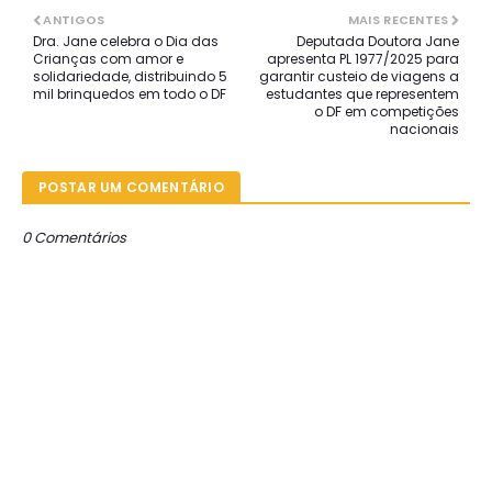
ANTIGOS
MAIS RECENTES
Dra. Jane celebra o Dia das
Deputada Doutora Jane
Crianças com amor e
apresenta PL 1977/2025 para
solidariedade, distribuindo 5
garantir custeio de viagens a
mil brinquedos em todo o DF
estudantes que representem
o DF em competições
nacionais
POSTAR UM COMENTÁRIO
0 Comentários