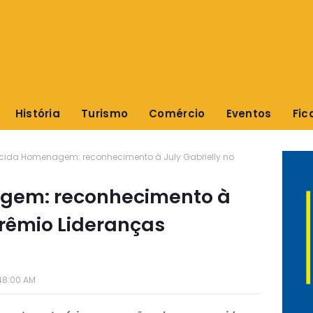
História
Turismo
Comércio
Eventos
Fic
cida Homenagem: reconhecimento à July Gabrielly no
gem: reconhecimento à
Prêmio Lideranças
48:00 AM