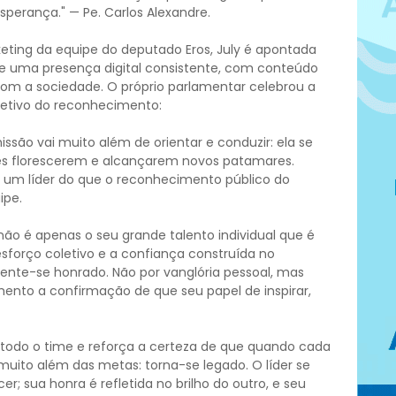
erança." — Pe. Carlos Alexandre.
ting da equipe do deputado Eros, July é apontada
 uma presença digital consistente, com conteúdo
om a sociedade. O próprio parlamentar celebrou a
oletivo do reconhecimento:
ssão vai muito além de orientar e conduzir: ela se
res florescerem e alcançarem novos patamares.
a um líder do que o reconhecimento público do
ipe.
ão é apenas o seu grande talento individual que é
sforço coletivo e a confiança construída no
 sente-se honrado. Não por vanglória pessoal, mas
nto a confirmação de que seu papel de inspirar,
 todo o time e reforça a certeza de que quando cada
 muito além das metas: torna-se legado. O líder se
; sua honra é refletida no brilho do outro, e seu