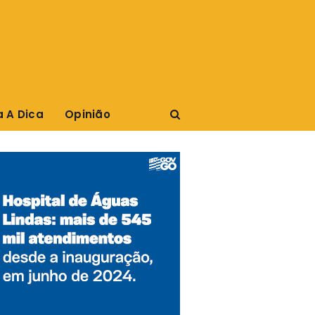
a A Dica
Opinião