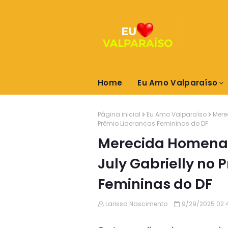
Home
Eu Amo Valparaíso
Página inicial
Eu Amo Valparaíso
Mere
Prêmio Lideranças Femininas do DF
Merecida Homena
July Gabrielly no 
Femininas do DF
Larissa Nascimento
9/29/2025 02: