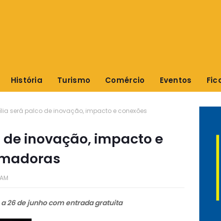
História
Turismo
Comércio
Eventos
Fic
ília será palco de inovação, impacto e conexões
o de inovação, impacto e
rmadoras
 AM
a 26 de junho com entrada gratuita