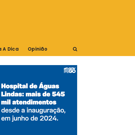
a A Dica
Opinião