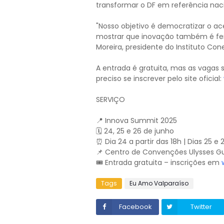
transformar o DF em referência naci
"Nosso objetivo é democratizar o a
mostrar que inovação também é fer
Moreira, presidente do Instituto Con
A entrada é gratuita, mas as vagas s
preciso se inscrever pelo site oficial:
SERVIÇO
📍 Innova Summit 2025
🗓️ 24, 25 e 26 de junho
⏰ Dia 24 a partir das 18h | Dias 25 e 
📌 Centro de Convenções Ulysses Gu
🎟️ Entrada gratuita – inscrições em
Tags
Eu Amo Valparaíso
Facebook
Twitter