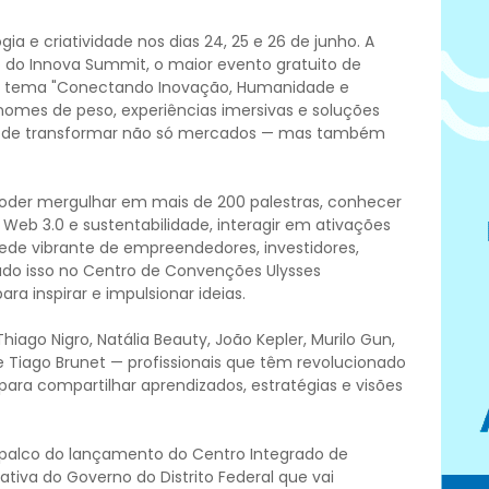
ogia e criatividade nos dias 24, 25 e 26 de junho. A
ão do Innova Summit, o maior evento gratuito de
 o tema "Conectando Inovação, Humanidade e
nomes de peso, experiências imersivas e soluções
ode transformar não só mercados — mas também
i poder mergulhar em mais de 200 palestras, conhecer
, Web 3.0 e sustentabilidade, interagir em ativações
ede vibrante de empreendedores, investidores,
udo isso no Centro de Convenções Ulysses
a inspirar e impulsionar ideias.
ago Nigro, Natália Beauty, João Kepler, Murilo Gun,
a e Tiago Brunet — profissionais que têm revolucionado
ara compartilhar aprendizados, estratégias e visões
palco do lançamento do Centro Integrado de
iciativa do Governo do Distrito Federal que vai