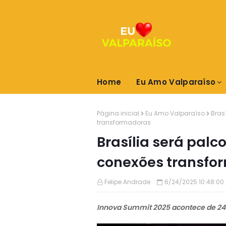
Home
Eu Amo Valparaíso
Página inicial
Eu Amo Valparaíso
Bras
transformadoras
Brasília será palc
conexões transfo
Felipe Andrade
6/24/2025 10:48:00
Innova Summit 2025 acontece de 24 