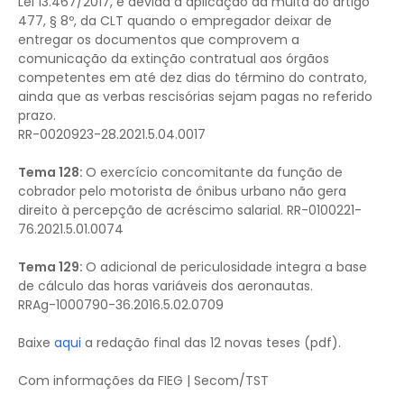
Lei 13.467/2017, é devida a aplicação da multa do artigo
477, § 8º, da CLT quando o empregador deixar de
entregar os documentos que comprovem a
comunicação da extinção contratual aos órgãos
competentes em até dez dias do término do contrato,
ainda que as verbas rescisórias sejam pagas no referido
prazo.
RR-0020923-28.2021.5.04.0017
Tema 128:
O exercício concomitante da função de
cobrador pelo motorista de ônibus urbano não gera
direito à percepção de acréscimo salarial. RR-0100221-
76.2021.5.01.0074
Tema 129:
O adicional de periculosidade integra a base
de cálculo das horas variáveis dos aeronautas.
RRAg-1000790-36.2016.5.02.0709
Baixe
aqui
a redação final das 12 novas teses (pdf).
Com informações da FIEG | Secom/TST