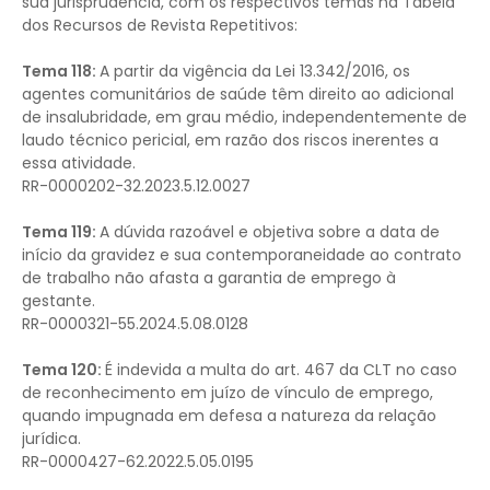
sua jurisprudência, com os respectivos temas na Tabela
dos Recursos de Revista Repetitivos:
Tema 118:
A partir da vigência da Lei 13.342/2016, os
agentes comunitários de saúde têm direito ao adicional
de insalubridade, em grau médio, independentemente de
laudo técnico pericial, em razão dos riscos inerentes a
essa atividade.
RR-0000202-32.2023.5.12.0027
Tema 119:
A dúvida razoável e objetiva sobre a data de
início da gravidez e sua contemporaneidade ao contrato
de trabalho não afasta a garantia de emprego à
gestante.
RR-0000321-55.2024.5.08.0128
Tema 120:
É indevida a multa do art. 467 da CLT no caso
de reconhecimento em juízo de vínculo de emprego,
quando impugnada em defesa a natureza da relação
jurídica.
RR-0000427-62.2022.5.05.0195