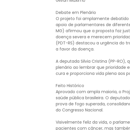
Gilvan Máximo
Debate em Plenário
O projeto foi amplamente debatido
apoio de parlamentares de diferente
MG) afirmou que a proposta faz jus
doença severa e merecem priorida
(PDT-RS) destacou a urgência do t
a favor da doença.
A deputada Silvia Cristina (PP-RO
plenário ao lembrar que prioridade
cura e proporciona vida plena aos p
Feito Histórico
Aprovado com ampla maioria, o Proje
saúde pública brasileira. O deput
prova de fogo superada, consolidan
do Congresso Nacional.
Visivelmente feliz da vida, o parla
pacientes com câncer, mas também