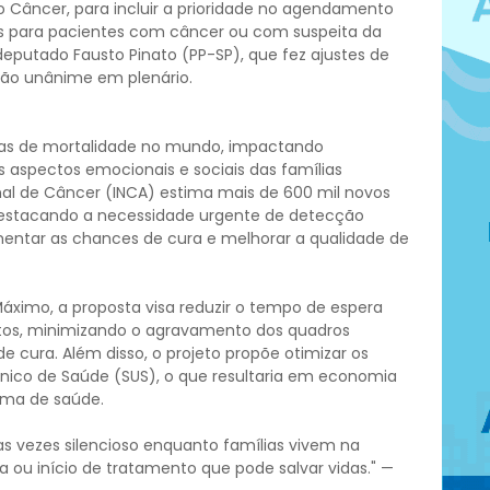
o Câncer, para incluir a prioridade no agendamento
s para pacientes com câncer ou com suspeita da
 deputado Fausto Pinato (PP-SP), que fez ajustes de
ação unânime em plenário.
sas de mortalidade no mundo, impactando
 aspectos emocionais e sociais das famílias
ional de Câncer (INCA) estima mais de 600 mil novos
destacando a necessidade urgente de detecção
entar as chances de cura e melhorar a qualidade de
ximo, a proposta visa reduzir o tempo de espera
tos, minimizando o agravamento dos quadros
 cura. Além disso, o projeto propõe otimizar os
nico de Saúde (SUS), o que resultaria em economia
tema de saúde.
s vezes silencioso enquanto famílias vivem na
 ou início de tratamento que pode salvar vidas." —