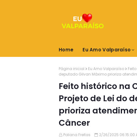
Home
Eu Amo Valparaíso
Página inicial
Eu Amo Valparaíso
Feit
deputado Gilvan Máximo prioriza atend
Feito histórico n
Projeto de Lei do
prioriza atendime
Câncer
Poliana Freitas
2/26/2025 06:15:00