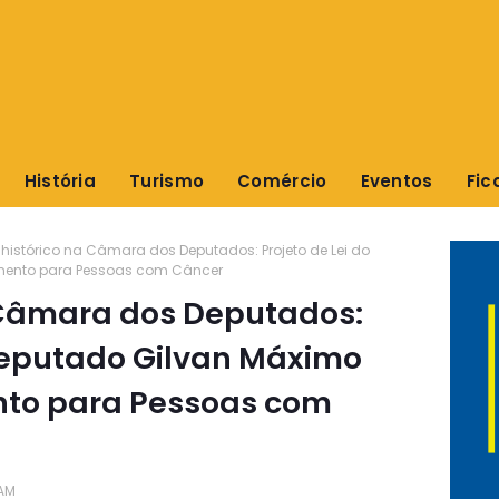
História
Turismo
Comércio
Eventos
Fic
o histórico na Câmara dos Deputados: Projeto de Lei do
imento para Pessoas com Câncer
a Câmara dos Deputados:
 deputado Gilvan Máximo
nto para Pessoas com
 AM