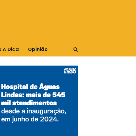
a A Dica
Opinião