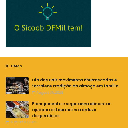
ÚLTIMAS
Dia dos Pais movimenta churrascarias e
fortalece tradição do almoço em família
August 05,2026
Planejamento e segurança alimentar
ajudam restaurantes a reduzir
desperdícios
August 03,2026