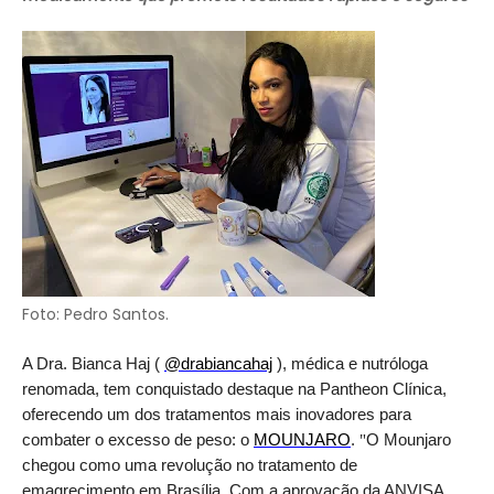
Foto: Pedro Santos.
A Dra. Bianca Haj (
@drabiancahaj
), m
é
dica e nutr
ó
loga
renomada, tem conquistado destaque na
Pantheon Cl
í
nica,
oferecendo um dos tratamentos mais inovadores para
combater o excesso de peso: o
MOUNJARO
.
"
O Mounjaro
chegou como uma revolução no tratamento de
emagrecimento em Bras
í
lia. Com a aprovação da ANVISA,