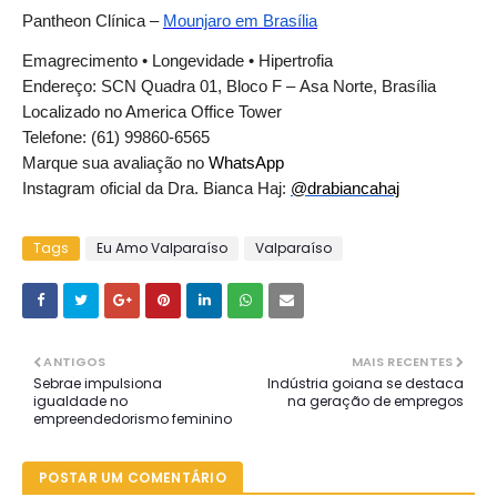
Pantheon Cl
ínica –
Mounjaro em Bras
í
lia
Emagrecimento
•
Longevidade
•
Hipertrofia
Endere
ç
o: SCN Quadra 01, Bloco F
–
Asa Norte, Bras
í
lia
Localizado no America Office Tower
Telefone: (61) 99860-6565
Marque sua avaliação no
WhatsApp
Instagram oficial da Dra. Bianca Haj:
@drabiancahaj
Tags
Eu Amo Valparaíso
Valparaíso
ANTIGOS
MAIS RECENTES
Sebrae impulsiona
Indústria goiana se destaca
igualdade no
na geração de empregos
empreendedorismo feminino
POSTAR UM COMENTÁRIO