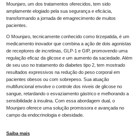
Mounjaro, um dos tratamentos oferecidos, tem sido
amplamente elogiado pela sua seguran
ç
a e efic
á
cia,
transformando a jornada de emagrecimento de muitos
pacientes.
O Mounjaro, tecnicamente conhecido como
tirzepatida,
é
um
medicamento inovador que combina a ação de dois agonistas
de receptores de incretinas, GLP-1 e GIP, promovendo uma
regulação eficaz da glicose e um aumento da saciedade. Al
é
m
de seu uso no tratamento do diabetes tipo 2, tem mostrado
resultados expressivos na redução do peso corporal em
pacientes obesos ou com sobrepeso. Sua atuação
multifuncional envolve o controle dos n
í
veis de glicose no
sangue, retardando o esvaziamento g
á
strico e melhorando a
sensibilidade
à
insulina. Com essa abordagem dual, o
Mounjaro oferece uma solução promissora e avan
ç
ada no
campo da endocrinologia e obesidade.
Saiba mais