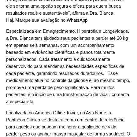
ele se torna uma opção segura e eficaz para quem busca
resultados reais e sustent
á
veis", afirma a Dra. Bianca
Haj.
Marque sua avaliação no
WhatsApp
Especializada em Emagrecimento, Hipertrofia e Longevidade,
a Dra. Bianca tem ajudado seus pacientes a perder at
é
20 kg
em apenas seis semanas, com um acompanhamento
baseado em evid
ê
ncias cient
í
ficas e planos totalmente
personalizados. Cada tratamento
é
cuidadosamente
desenvolvido para atender
à
s necessidades espec
í
ficas de
cada paciente, garantindo resultados duradouros.
"
Esse
medicamento atua no controle da glicose e, ao mesmo tempo,
promove uma perda de peso significativa. Para muitos
pacientes,
é
o in
í
cio de uma transformação de vida", comenta
a especialista.
Localizada no
America Office Tower, na Asa Norte, a
Pantheon Cl
í
nica se destaca como um centro de refer
ê
ncia
para aqueles que buscam melhorar a qualidade de vida,
perder peso ou ganhar massa muscular de forma saud
á
vel. O