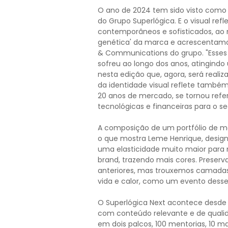
O ano de 2024 tem sido visto como 
do Grupo Superlógica. E o visual re
contemporâneos e sofisticados, a
genética' da marca e acrescentamo
& Communications do grupo. "Esse
sofreu ao longo dos anos, atingin
nesta edição que, agora, será reali
da identidade visual reflete também
20 anos de mercado, se tornou refe
tecnológicas e financeiras para o s
A composição de um portfólio de m
o que mostra Leme Henrique, desig
uma elasticidade muito maior para 
brand, trazendo mais cores. Preserv
anteriores, mas trouxemos camadas
vida e calor, como um evento desse 
O Superlógica Next acontece desde 2
com conteúdo relevante e de qualida
em dois palcos, 100 mentorias, 10 ma