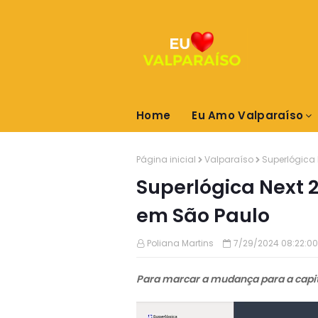
Home
Eu Amo Valparaíso
Página inicial
Valparaíso
Superlógica 
Superlógica Next 
em São Paulo
Poliana Martins
7/29/2024 08:22:00
Para marcar a mudança para a capit