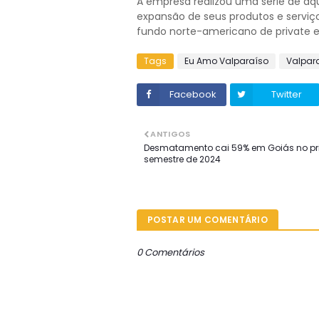
A empresa realizou uma série de aq
expansão de seus produtos e serviço
fundo norte-americano de private e
Tags
Eu Amo Valparaíso
Valpar
Facebook
Twitter
ANTIGOS
Desmatamento cai 59% em Goiás no pr
semestre de 2024
POSTAR UM COMENTÁRIO
0 Comentários