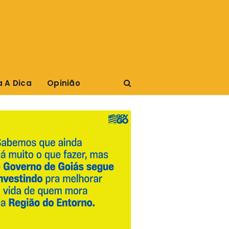
a A Dica
Opinião