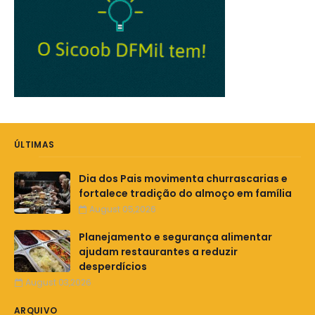
ÚLTIMAS
Dia dos Pais movimenta churrascarias e
fortalece tradição do almoço em família
August 05,2026
Planejamento e segurança alimentar
ajudam restaurantes a reduzir
desperdícios
August 03,2026
ARQUIVO