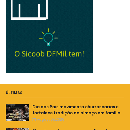
ÚLTIMAS
Dia dos Pais movimenta churrascarias e
fortalece tradição do almoço em família
August 05,2026