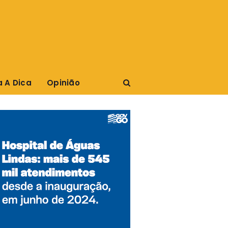
a A Dica
Opinião