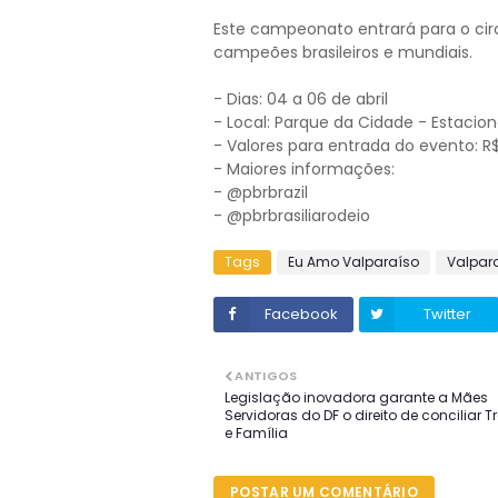
Este campeonato entrará para o circ
campeões brasileiros e mundiais.
- Dias: 04 a 06 de abril
- Local: Parque da Cidade - Estaci
- Valores para entrada do evento: 
- Maiores informações:
- ⁠@pbrbrazil
- ⁠@pbrbrasiliarodeio
Tags
Eu Amo Valparaíso
Valpar
Facebook
Twitter
ANTIGOS
Legislação inovadora garante a Mães
Servidoras do DF o direito de conciliar 
e Família
POSTAR UM COMENTÁRIO