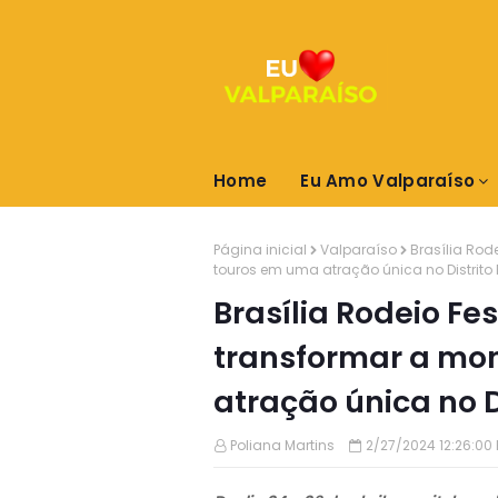
Home
Eu Amo Valparaíso
Página inicial
Valparaíso
Brasília Rod
touros em uma atração única no Distrito 
Brasília Rodeio Fe
transformar a mon
atração única no D
Poliana Martins
2/27/2024 12:26:00