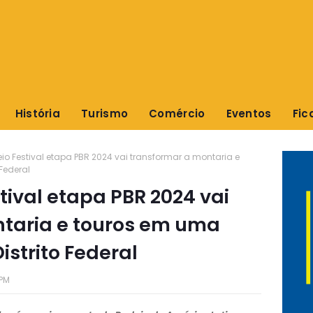
História
Turismo
Comércio
Eventos
Fic
eio Festival etapa PBR 2024 vai transformar a montaria e
Federal
stival etapa PBR 2024 vai
taria e touros em uma
istrito Federal
 PM