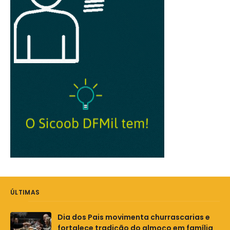
ÚLTIMAS
Dia dos Pais movimenta churrascarias e
fortalece tradição do almoço em família