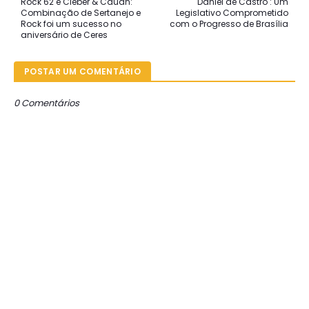
Rock 62 e Cleber & Cauan:
Daniel de Castro : Um
Combinação de Sertanejo e
Legislativo Comprometido
Rock foi um sucesso no
com o Progresso de Brasília
aniversário de Ceres
POSTAR UM COMENTÁRIO
0 Comentários