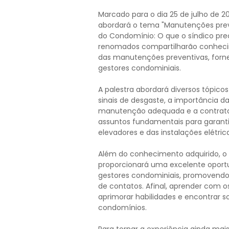
Marcado para o dia 25 de julho de 20
abordará o tema "Manutenções preve
do Condomínio: O que o síndico prec
renomados compartilharão conhecim
das manutenções preventivas, forne
gestores condominiais.
A palestra abordará diversos tópicos
sinais de desgaste, a importância da
manutenção adequada e a contrataçã
assuntos fundamentais para garantir
elevadores e das instalações elétri
Além do conhecimento adquirido, o 
proporcionará uma excelente oportu
gestores condominiais, promovendo 
de contatos. Afinal, aprender com o
aprimorar habilidades e encontrar 
condomínios.