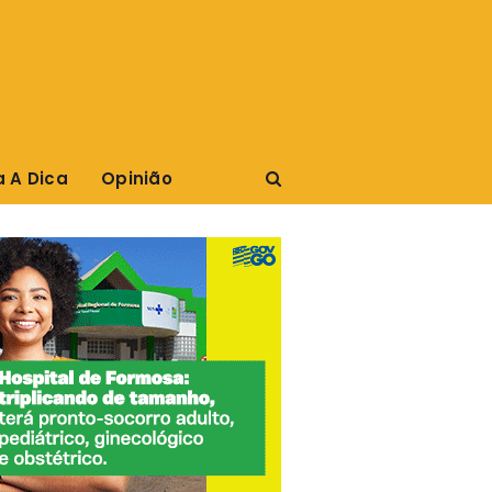
a A Dica
Opinião