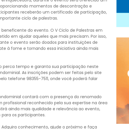
s enriquecedora, durante o evento será oferecido um
, proporcionando momentos de descontração e
rticipantes receberão um certificado de participação,
ortante ciclo de palestras.
beneficente do evento. O V Ciclo de Palestras em
ido em ajudar aqueles que mais precisam. Por isso,
ante o evento serão doados para instituições de
te à fome e tornando essa iniciativa ainda mais
ão perca tempo e garanta sua participação neste
ominial. As inscrições podem ser feitas pelo site
elo telefone 98355-7511, onde você poderá falar
Condominial contará com a presença do renomado
profissional reconhecido pela sua expertise na área
tirá ainda mais qualidade e relevância ao evento,
s para os participantes.
! Adquira conhecimento, ajude o próximo e faça