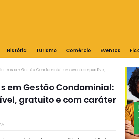
História
Turismo
Comércio
Eventos
Fic
alestras em Gestão Condominial: um evento imperdível,
ras em Gestão Condominial:
vel, gratuito e com caráter
 AM