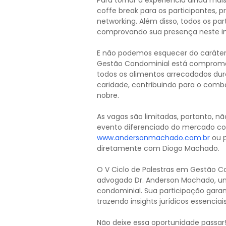
Para tornar a experiência ainda mai
coffe break para os participantes
networking. Além disso, todos os pa
comprovando sua presença neste imp
E não podemos esquecer do caráter 
Gestão Condominial está compromet
todos os alimentos arrecadados dur
caridade, contribuindo para o comba
nobre.
As vagas são limitadas, portanto, n
evento diferenciado do mercado cond
www.andersonmachado.com.br
ou p
diretamente com Diogo Machado.
O V Ciclo de Palestras em Gestão 
advogado Dr. Anderson Machado, um 
condominial. Sua participação garan
trazendo insights jurídicos essenciai
Não deixe essa oportunidade passar