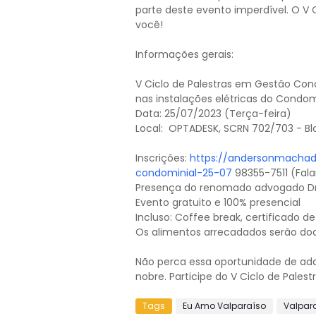
parte deste evento imperdível. O V 
você!
Informações gerais:
V Ciclo de Palestras em Gestão Con
nas instalações elétricas do Condom
Data: 25/07/2023 (Terça-feira)
Local: OPTADESK, SCRN 702/703 - Bloc
Inscrições:
https://andersonmachad
condominial-25-07
98355-7511 (Fal
Presença do renomado advogado D
Evento gratuito e 100% presencial
Incluso: Coffee break, certificado de
Os alimentos arrecadados serão doa
Não perca essa oportunidade de adq
nobre. Participe do V Ciclo de Pale
Tags
Eu Amo Valparaíso
Valpar