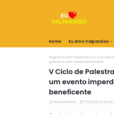
Home
Eu Amo Valparaíso
Página inicial
Valparaíso
V Ciclo de P
gratuito e com caráter beneficente
V Ciclo de Palest
um evento imperdí
beneficente
Poliana Martins
7/15/2023 01:00:00