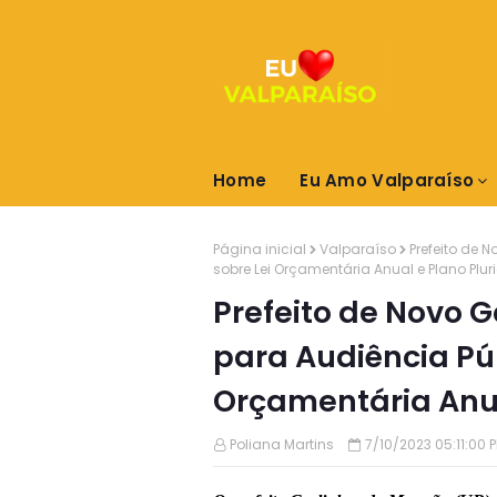
Home
Eu Amo Valparaíso
Página inicial
Valparaíso
Prefeito de
sobre Lei Orçamentária Anual e Plano Plur
Prefeito de Novo
para Audiência Púb
Orçamentária Anua
Poliana Martins
7/10/2023 05:11:00 