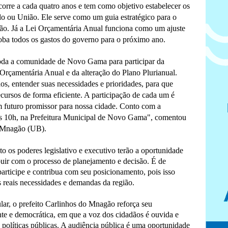
orre a cada quatro anos e tem como objetivo estabelecer os
ado ou União. Ele serve como um guia estratégico para o
ião. Já a Lei Orçamentária Anual funciona como um ajuste
oba todos os gastos do governo para o próximo ano.
oda a comunidade de Novo Gama para participar da
Orçamentária Anual e da alteração do Plano Plurianual.
s, entender suas necessidades e prioridades, para que
cursos de forma eficiente. A participação de cada um é
m futuro promissor para nossa cidade. Conto com a
 às 10h, na Prefeitura Municipal de Novo Gama", comentou
o Mnagão (UB).
o os poderes legislativo e executivo terão a oportunidade
buir com o processo de planejamento e decisão. É de
rticipe e contribua com seu posicionamento, pois isso
 reais necessidades e demandas da região.
lar, o prefeito Carlinhos do Mnagão reforça seu
e e democrática, em que a voz dos cidadãos é ouvida e
 políticas públicas. A audiência pública é uma oportunidade