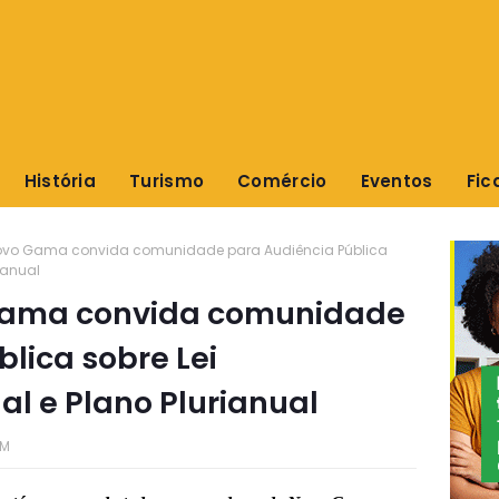
História
Turismo
Comércio
Eventos
Fic
 Novo Gama convida comunidade para Audiência Pública
ianual
 Gama convida comunidade
lica sobre Lei
l e Plano Plurianual
PM