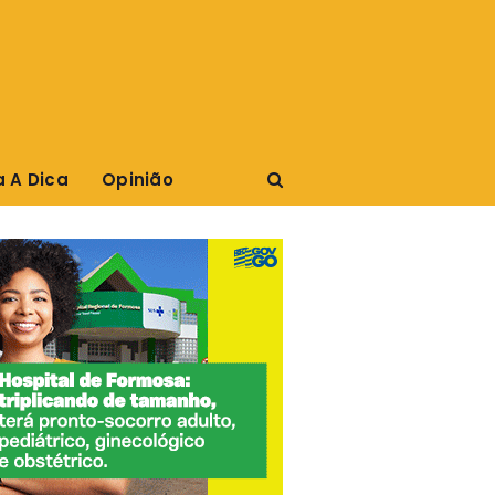
a A Dica
Opinião