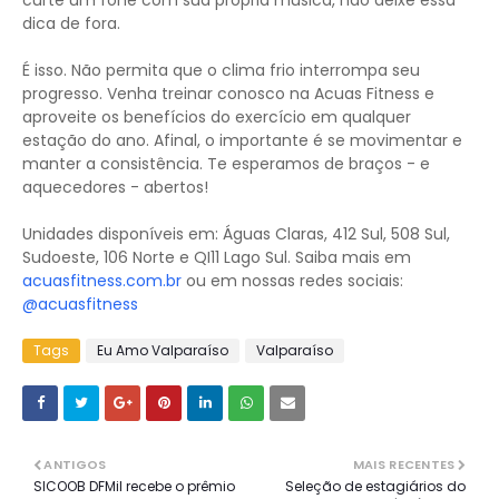
curte um fone com sua própria música, não deixe essa
dica de fora.
É isso. Não permita que o clima frio interrompa seu
progresso. Venha treinar conosco na Acuas Fitness e
aproveite os benefícios do exercício em qualquer
estação do ano. Afinal, o importante é se movimentar e
manter a consistência. Te esperamos de braços - e
aquecedores - abertos!
Unidades disponíveis em: Águas Claras, 412 Sul, 508 Sul,
Sudoeste, 106 Norte e QI11 Lago Sul. Saiba mais em
acuasfitness.com.br
ou em nossas redes sociais:
@acuasfitness
Tags
Eu Amo Valparaíso
Valparaíso
ANTIGOS
MAIS RECENTES
SICOOB DFMil recebe o prêmio
Seleção de estagiários do