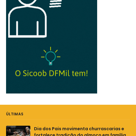
ÚLTIMAS
Dia dos Pais movimenta churrascarias e
fortalece tradição do almoço em família