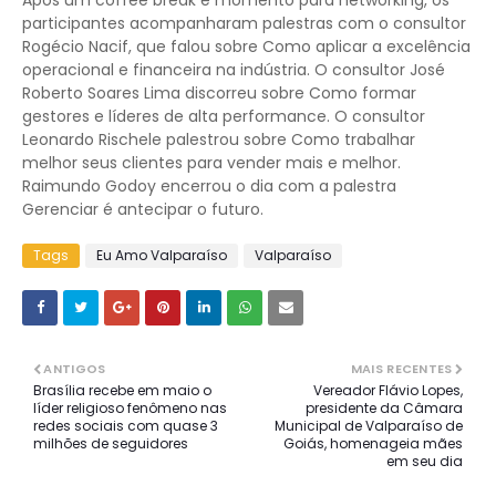
Após um coffee break e momento para networking, os
participantes acompanharam palestras com o consultor
Rogécio Nacif, que falou sobre Como aplicar a excelência
operacional e financeira na indústria. O consultor José
Roberto Soares Lima discorreu sobre Como formar
gestores e líderes de alta performance. O consultor
Leonardo Rischele palestrou sobre Como trabalhar
melhor seus clientes para vender mais e melhor.
Raimundo Godoy encerrou o dia com a palestra
Gerenciar é antecipar o futuro.
Tags
Eu Amo Valparaíso
Valparaíso
ANTIGOS
MAIS RECENTES
Brasília recebe em maio o
Vereador Flávio Lopes,
líder religioso fenômeno nas
presidente da Câmara
redes sociais com quase 3
Municipal de Valparaíso de
milhões de seguidores
Goiás, homenageia mães
em seu dia