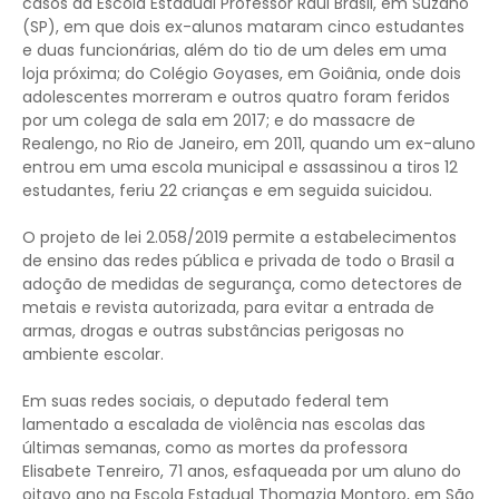
casos da Escola Estadual Professor Raul Brasil, em Suzano
(SP), em que dois ex-alunos mataram cinco estudantes
e duas funcionárias, além do tio de um deles em uma
loja próxima; do Colégio Goyases, em Goiânia, onde dois
adolescentes morreram e outros quatro foram feridos
por um colega de sala em 2017; e do massacre de
Realengo, no Rio de Janeiro, em 2011, quando um ex-aluno
entrou em uma escola municipal e assassinou a tiros 12
estudantes, feriu 22 crianças e em seguida suicidou.
O projeto de lei 2.058/2019 permite a estabelecimentos
de ensino das redes pública e privada de todo o Brasil a
adoção de medidas de segurança, como detectores de
metais e revista autorizada, para evitar a entrada de
armas, drogas e outras substâncias perigosas no
ambiente escolar.
Em suas redes sociais, o deputado federal tem
lamentado a escalada de violência nas escolas das
últimas semanas, como as mortes da professora
Elisabete Tenreiro, 71 anos, esfaqueada por um aluno do
oitavo ano na Escola Estadual Thomazia Montoro, em São