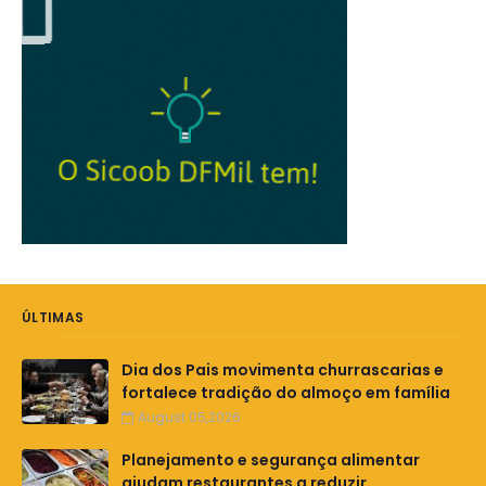
ÚLTIMAS
Dia dos Pais movimenta churrascarias e
fortalece tradição do almoço em família
August 05,2026
Planejamento e segurança alimentar
ajudam restaurantes a reduzir