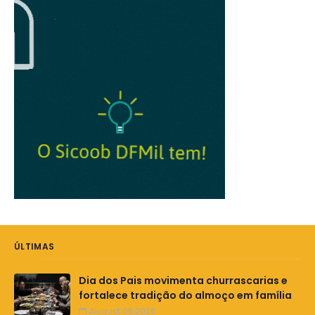
ÚLTIMAS
Dia dos Pais movimenta churrascarias e
fortalece tradição do almoço em família
August 05,2026