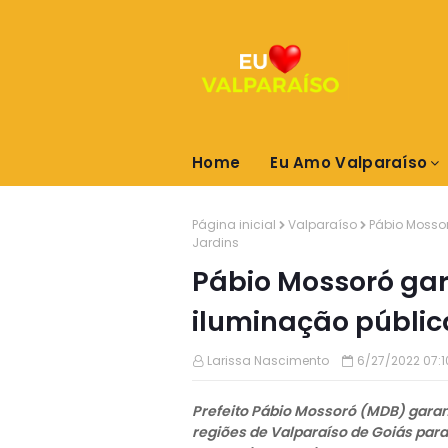
Home
Eu Amo Valparaíso
Página inicial
Valparaíso
Pábio Mosso
Jardins
Pábio Mossoró gar
iluminação públic
Larissa Nascimento
6/27/2022 07:1
Prefeito Pábio Mossoró (MDB) garan
regiões de Valparaíso de Goiás para