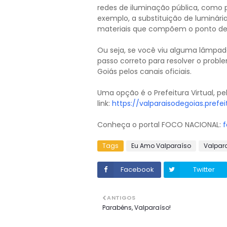
redes de iluminação pública, como po
exemplo, a substituição de luminár
materiais que compõem o ponto de
Ou seja, se você viu alguma lâmpad
passo correto para resolver o proble
Goiás pelos canais oficiais.
Uma opção é o Prefeitura Virtual, pe
link:
https://valparaisodegoias.prefei
Conheça o portal FOCO NACIONAL:
f
Tags
Eu Amo Valparaíso
Valpar
Facebook
Twitter
ANTIGOS
Parabéns, Valparaíso!