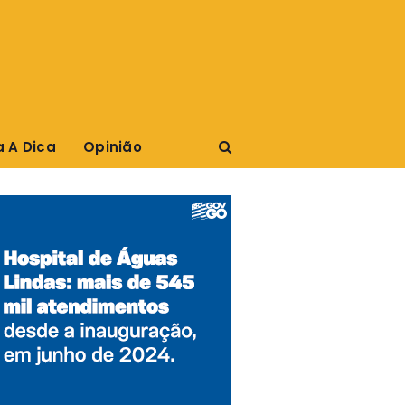
a A Dica
Opinião