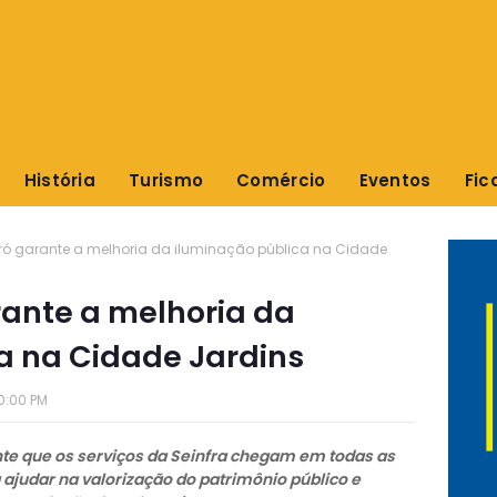
História
Turismo
Comércio
Eventos
Fic
ró garante a melhoria da iluminação pública na Cidade
ante a melhoria da
a na Cidade Jardins
0:00 PM
te que os serviços da Seinfra chegam em todas as
 ajudar na valorização do patrimônio público e